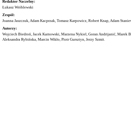
Redaktor Naczelny:
Łukasz Wróblewski
Zespół:
Joanna Jaszczuk, Adam Kacprzak, Tomasz Karpowicz, Robert Knap, Adam Staniew
Autorzy:
Wojciech Biedroń, Jacek Karnowski, Marzena Nykiel, Goran Andrijanić, Marek Bu
Aleksandra Rybińska, Marcin Wikło, Piotr Gursztyn, Jerzy Szmit.