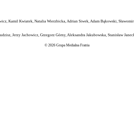
icz, Kamil Kwiatek, Natalia Wierzbicka, Adrian Siwek, Adam Bąkowski, Sławomir
dzisz, Jerzy Jachowicz, Grzegorz Górny, Aleksandra Jakubowska, Stanisław Janeck
© 2026 Grupa Medialna Fratria