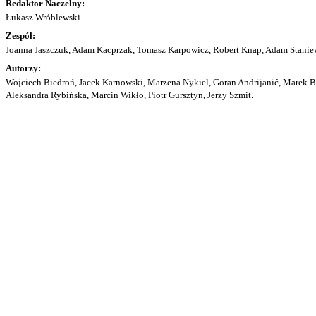
Redaktor Naczelny:
Łukasz Wróblewski
Zespół:
Joanna Jaszczuk, Adam Kacprzak, Tomasz Karpowicz, Robert Knap, Adam Staniew
Autorzy:
Wojciech Biedroń, Jacek Karnowski, Marzena Nykiel, Goran Andrijanić, Marek Bu
Aleksandra Rybińska, Marcin Wikło, Piotr Gursztyn, Jerzy Szmit.