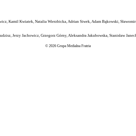
icz, Kamil Kwiatek, Natalia Wierzbicka, Adrian Siwek, Adam Bąkowski, Sławomir
dzisz, Jerzy Jachowicz, Grzegorz Górny, Aleksandra Jakubowska, Stanisław Janeck
© 2026 Grupa Medialna Fratria