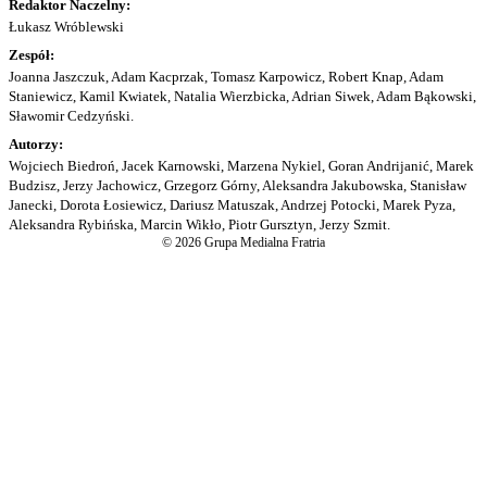
Redaktor Naczelny:
Łukasz Wróblewski
Zespół:
Joanna Jaszczuk, Adam Kacprzak, Tomasz Karpowicz, Robert Knap, Adam
Staniewicz, Kamil Kwiatek, Natalia Wierzbicka, Adrian Siwek, Adam Bąkowski,
Sławomir Cedzyński.
Autorzy:
Wojciech Biedroń, Jacek Karnowski, Marzena Nykiel, Goran Andrijanić, Marek
Budzisz, Jerzy Jachowicz, Grzegorz Górny, Aleksandra Jakubowska, Stanisław
Janecki, Dorota Łosiewicz, Dariusz Matuszak, Andrzej Potocki, Marek Pyza,
Aleksandra Rybińska, Marcin Wikło, Piotr Gursztyn, Jerzy Szmit.
© 2026 Grupa Medialna Fratria