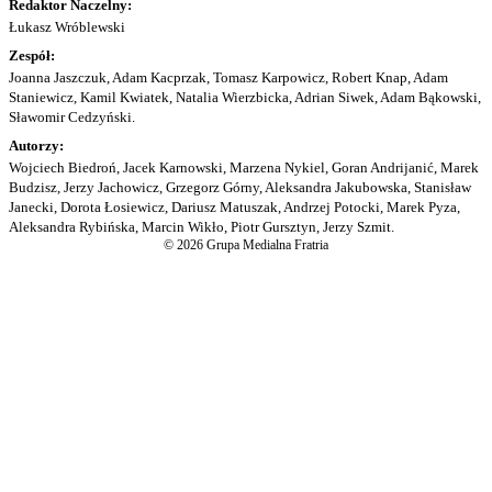
Redaktor Naczelny:
Łukasz Wróblewski
Zespół:
Joanna Jaszczuk, Adam Kacprzak, Tomasz Karpowicz, Robert Knap, Adam
Staniewicz, Kamil Kwiatek, Natalia Wierzbicka, Adrian Siwek, Adam Bąkowski,
Sławomir Cedzyński.
Autorzy:
Wojciech Biedroń, Jacek Karnowski, Marzena Nykiel, Goran Andrijanić, Marek
Budzisz, Jerzy Jachowicz, Grzegorz Górny, Aleksandra Jakubowska, Stanisław
Janecki, Dorota Łosiewicz, Dariusz Matuszak, Andrzej Potocki, Marek Pyza,
Aleksandra Rybińska, Marcin Wikło, Piotr Gursztyn, Jerzy Szmit.
© 2026 Grupa Medialna Fratria