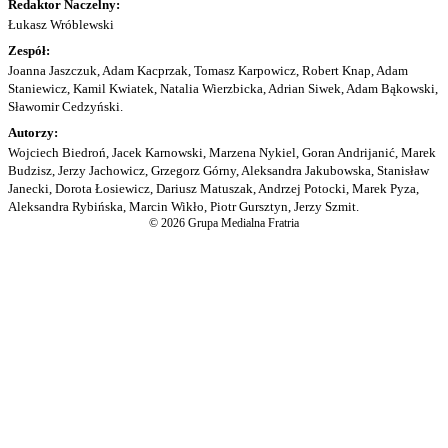
Redaktor Naczelny:
Łukasz Wróblewski
Zespół:
Joanna Jaszczuk, Adam Kacprzak, Tomasz Karpowicz, Robert Knap, Adam
Staniewicz, Kamil Kwiatek, Natalia Wierzbicka, Adrian Siwek, Adam Bąkowski,
Sławomir Cedzyński.
Autorzy:
Wojciech Biedroń, Jacek Karnowski, Marzena Nykiel, Goran Andrijanić, Marek
Budzisz, Jerzy Jachowicz, Grzegorz Górny, Aleksandra Jakubowska, Stanisław
Janecki, Dorota Łosiewicz, Dariusz Matuszak, Andrzej Potocki, Marek Pyza,
Aleksandra Rybińska, Marcin Wikło, Piotr Gursztyn, Jerzy Szmit.
© 2026 Grupa Medialna Fratria