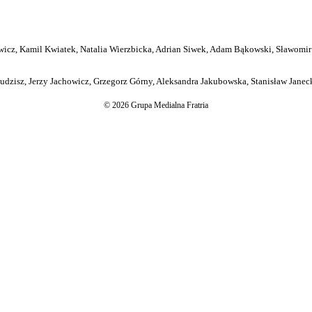
icz, Kamil Kwiatek, Natalia Wierzbicka, Adrian Siwek, Adam Bąkowski, Sławomir
dzisz, Jerzy Jachowicz, Grzegorz Górny, Aleksandra Jakubowska, Stanisław Janeck
© 2026 Grupa Medialna Fratria