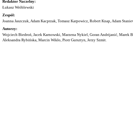
Redaktor Naczelny:
Łukasz Wróblewski
Zespół:
Joanna Jaszczuk, Adam Kacprzak, Tomasz Karpowicz, Robert Knap, Adam Staniew
Autorzy:
Wojciech Biedroń, Jacek Karnowski, Marzena Nykiel, Goran Andrijanić, Marek Bu
Aleksandra Rybińska, Marcin Wikło, Piotr Gursztyn, Jerzy Szmit.