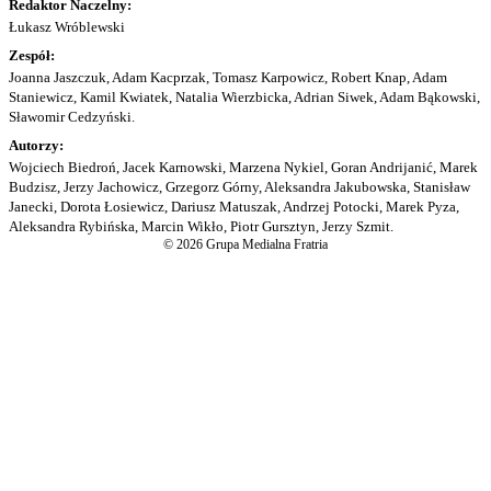
Redaktor Naczelny:
Łukasz Wróblewski
Zespół:
Joanna Jaszczuk, Adam Kacprzak, Tomasz Karpowicz, Robert Knap, Adam
Staniewicz, Kamil Kwiatek, Natalia Wierzbicka, Adrian Siwek, Adam Bąkowski,
Sławomir Cedzyński.
Autorzy:
Wojciech Biedroń, Jacek Karnowski, Marzena Nykiel, Goran Andrijanić, Marek
Budzisz, Jerzy Jachowicz, Grzegorz Górny, Aleksandra Jakubowska, Stanisław
Janecki, Dorota Łosiewicz, Dariusz Matuszak, Andrzej Potocki, Marek Pyza,
Aleksandra Rybińska, Marcin Wikło, Piotr Gursztyn, Jerzy Szmit.
© 2026 Grupa Medialna Fratria