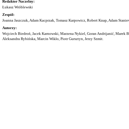
Redaktor Naczelny:
Łukasz Wróblewski
Zespół:
Joanna Jaszczuk, Adam Kacprzak, Tomasz Karpowicz, Robert Knap, Adam Staniew
Autorzy:
Wojciech Biedroń, Jacek Karnowski, Marzena Nykiel, Goran Andrijanić, Marek Bu
Aleksandra Rybińska, Marcin Wikło, Piotr Gursztyn, Jerzy Szmit.