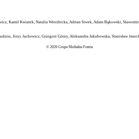
icz, Kamil Kwiatek, Natalia Wierzbicka, Adrian Siwek, Adam Bąkowski, Sławomir
dzisz, Jerzy Jachowicz, Grzegorz Górny, Aleksandra Jakubowska, Stanisław Janeck
© 2026 Grupa Medialna Fratria