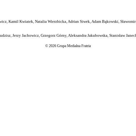
icz, Kamil Kwiatek, Natalia Wierzbicka, Adrian Siwek, Adam Bąkowski, Sławomir
dzisz, Jerzy Jachowicz, Grzegorz Górny, Aleksandra Jakubowska, Stanisław Janeck
© 2026 Grupa Medialna Fratria