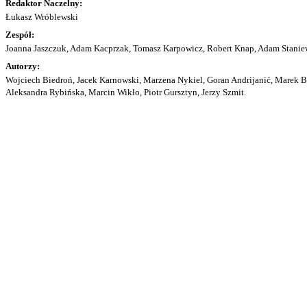
Redaktor Naczelny:
Łukasz Wróblewski
Zespół:
Joanna Jaszczuk, Adam Kacprzak, Tomasz Karpowicz, Robert Knap, Adam Staniew
Autorzy:
Wojciech Biedroń, Jacek Karnowski, Marzena Nykiel, Goran Andrijanić, Marek Bu
Aleksandra Rybińska, Marcin Wikło, Piotr Gursztyn, Jerzy Szmit.