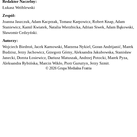
Redaktor Naczelny:
Łukasz Wróblewski
Zespół:
Joanna Jaszczuk, Adam Kacprzak, Tomasz Karpowicz, Robert Knap, Adam
Staniewicz, Kamil Kwiatek, Natalia Wierzbicka, Adrian Siwek, Adam Bąkowski,
Sławomir Cedzyński.
Autorzy:
Wojciech Biedroń, Jacek Karnowski, Marzena Nykiel, Goran Andrijanić, Marek
Budzisz, Jerzy Jachowicz, Grzegorz Górny, Aleksandra Jakubowska, Stanisław
Janecki, Dorota Łosiewicz, Dariusz Matuszak, Andrzej Potocki, Marek Pyza,
Aleksandra Rybińska, Marcin Wikło, Piotr Gursztyn, Jerzy Szmit.
© 2026 Grupa Medialna Fratria