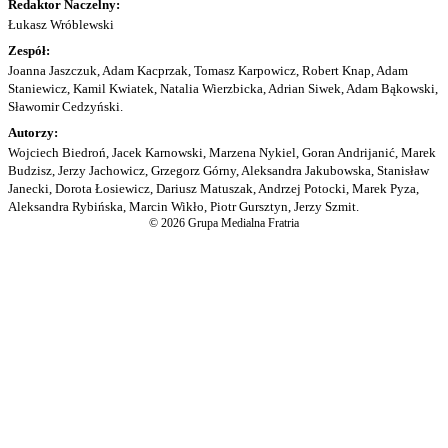
Redaktor Naczelny:
Łukasz Wróblewski
Zespół:
Joanna Jaszczuk, Adam Kacprzak, Tomasz Karpowicz, Robert Knap, Adam
Staniewicz, Kamil Kwiatek, Natalia Wierzbicka, Adrian Siwek, Adam Bąkowski,
Sławomir Cedzyński.
Autorzy:
Wojciech Biedroń, Jacek Karnowski, Marzena Nykiel, Goran Andrijanić, Marek
Budzisz, Jerzy Jachowicz, Grzegorz Górny, Aleksandra Jakubowska, Stanisław
Janecki, Dorota Łosiewicz, Dariusz Matuszak, Andrzej Potocki, Marek Pyza,
Aleksandra Rybińska, Marcin Wikło, Piotr Gursztyn, Jerzy Szmit.
© 2026 Grupa Medialna Fratria