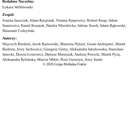
Redaktor Naczelny:
Łukasz Wróblewski
Zespół:
Joanna Jaszczuk, Adam Kacprzak, Tomasz Karpowicz, Robert Knap, Adam
Staniewicz, Kamil Kwiatek, Natalia Wierzbicka, Adrian Siwek, Adam Bąkowski,
Sławomir Cedzyński.
Autorzy:
Wojciech Biedroń, Jacek Karnowski, Marzena Nykiel, Goran Andrijanić, Marek
Budzisz, Jerzy Jachowicz, Grzegorz Górny, Aleksandra Jakubowska, Stanisław
Janecki, Dorota Łosiewicz, Dariusz Matuszak, Andrzej Potocki, Marek Pyza,
Aleksandra Rybińska, Marcin Wikło, Piotr Gursztyn, Jerzy Szmit.
© 2026 Grupa Medialna Fratria