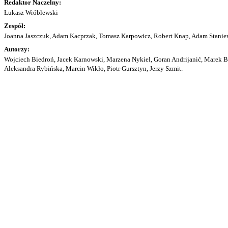
Redaktor Naczelny:
Łukasz Wróblewski
Zespół:
Joanna Jaszczuk, Adam Kacprzak, Tomasz Karpowicz, Robert Knap, Adam Staniew
Autorzy:
Wojciech Biedroń, Jacek Karnowski, Marzena Nykiel, Goran Andrijanić, Marek Bu
Aleksandra Rybińska, Marcin Wikło, Piotr Gursztyn, Jerzy Szmit.