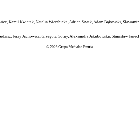
icz, Kamil Kwiatek, Natalia Wierzbicka, Adrian Siwek, Adam Bąkowski, Sławomir
dzisz, Jerzy Jachowicz, Grzegorz Górny, Aleksandra Jakubowska, Stanisław Janeck
© 2026 Grupa Medialna Fratria