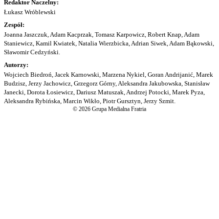
Redaktor Naczelny:
Łukasz Wróblewski
Zespół:
Joanna Jaszczuk, Adam Kacprzak, Tomasz Karpowicz, Robert Knap, Adam
Staniewicz, Kamil Kwiatek, Natalia Wierzbicka, Adrian Siwek, Adam Bąkowski,
Sławomir Cedzyński.
Autorzy:
Wojciech Biedroń, Jacek Karnowski, Marzena Nykiel, Goran Andrijanić, Marek
Budzisz, Jerzy Jachowicz, Grzegorz Górny, Aleksandra Jakubowska, Stanisław
Janecki, Dorota Łosiewicz, Dariusz Matuszak, Andrzej Potocki, Marek Pyza,
Aleksandra Rybińska, Marcin Wikło, Piotr Gursztyn, Jerzy Szmit.
© 2026 Grupa Medialna Fratria