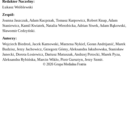
Redaktor Naczelny:
Łukasz Wróblewski
Zespół:
Joanna Jaszczuk, Adam Kacprzak, Tomasz Karpowicz, Robert Knap, Adam
Staniewicz, Kamil Kwiatek, Natalia Wierzbicka, Adrian Siwek, Adam Bąkowski,
Sławomir Cedzyński.
Autorzy:
Wojciech Biedroń, Jacek Karnowski, Marzena Nykiel, Goran Andrijanić, Marek
Budzisz, Jerzy Jachowicz, Grzegorz Górny, Aleksandra Jakubowska, Stanisław
Janecki, Dorota Łosiewicz, Dariusz Matuszak, Andrzej Potocki, Marek Pyza,
Aleksandra Rybińska, Marcin Wikło, Piotr Gursztyn, Jerzy Szmit.
© 2026 Grupa Medialna Fratria