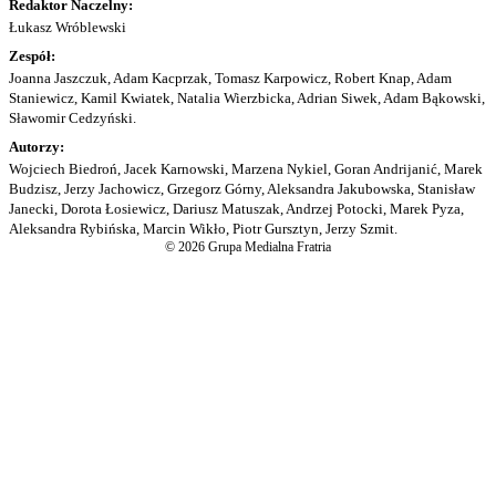
Redaktor Naczelny:
Łukasz Wróblewski
Zespół:
Joanna Jaszczuk, Adam Kacprzak, Tomasz Karpowicz, Robert Knap, Adam
Staniewicz, Kamil Kwiatek, Natalia Wierzbicka, Adrian Siwek, Adam Bąkowski,
Sławomir Cedzyński.
Autorzy:
Wojciech Biedroń, Jacek Karnowski, Marzena Nykiel, Goran Andrijanić, Marek
Budzisz, Jerzy Jachowicz, Grzegorz Górny, Aleksandra Jakubowska, Stanisław
Janecki, Dorota Łosiewicz, Dariusz Matuszak, Andrzej Potocki, Marek Pyza,
Aleksandra Rybińska, Marcin Wikło, Piotr Gursztyn, Jerzy Szmit.
© 2026 Grupa Medialna Fratria