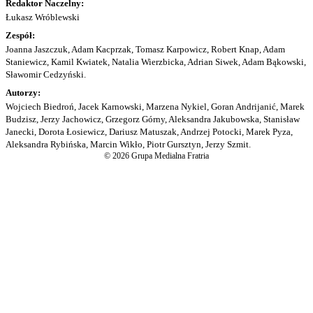
Redaktor Naczelny:
Łukasz Wróblewski
Zespół:
Joanna Jaszczuk, Adam Kacprzak, Tomasz Karpowicz, Robert Knap, Adam
Staniewicz, Kamil Kwiatek, Natalia Wierzbicka, Adrian Siwek, Adam Bąkowski,
Sławomir Cedzyński.
Autorzy:
Wojciech Biedroń, Jacek Karnowski, Marzena Nykiel, Goran Andrijanić, Marek
Budzisz, Jerzy Jachowicz, Grzegorz Górny, Aleksandra Jakubowska, Stanisław
Janecki, Dorota Łosiewicz, Dariusz Matuszak, Andrzej Potocki, Marek Pyza,
Aleksandra Rybińska, Marcin Wikło, Piotr Gursztyn, Jerzy Szmit.
© 2026 Grupa Medialna Fratria