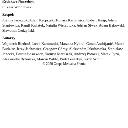
Redaktor Naczelny:
Łukasz Wróblewski
Zespół:
Joanna Jaszczuk, Adam Kacprzak, Tomasz Karpowicz, Robert Knap, Adam
Staniewicz, Kamil Kwiatek, Natalia Wierzbicka, Adrian Siwek, Adam Bąkowski,
Sławomir Cedzyński.
Autorzy:
Wojciech Biedroń, Jacek Karnowski, Marzena Nykiel, Goran Andrijanić, Marek
Budzisz, Jerzy Jachowicz, Grzegorz Górny, Aleksandra Jakubowska, Stanisław
Janecki, Dorota Łosiewicz, Dariusz Matuszak, Andrzej Potocki, Marek Pyza,
Aleksandra Rybińska, Marcin Wikło, Piotr Gursztyn, Jerzy Szmit.
© 2026 Grupa Medialna Fratria