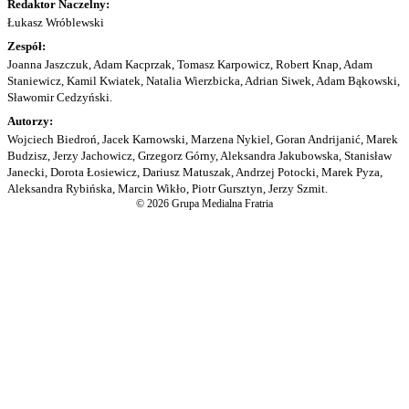
Redaktor Naczelny:
Łukasz Wróblewski
Zespół:
Joanna Jaszczuk, Adam Kacprzak, Tomasz Karpowicz, Robert Knap, Adam
Staniewicz, Kamil Kwiatek, Natalia Wierzbicka, Adrian Siwek, Adam Bąkowski,
Sławomir Cedzyński.
Autorzy:
Wojciech Biedroń, Jacek Karnowski, Marzena Nykiel, Goran Andrijanić, Marek
Budzisz, Jerzy Jachowicz, Grzegorz Górny, Aleksandra Jakubowska, Stanisław
Janecki, Dorota Łosiewicz, Dariusz Matuszak, Andrzej Potocki, Marek Pyza,
Aleksandra Rybińska, Marcin Wikło, Piotr Gursztyn, Jerzy Szmit.
© 2026 Grupa Medialna Fratria