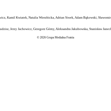
icz, Kamil Kwiatek, Natalia Wierzbicka, Adrian Siwek, Adam Bąkowski, Sławomir
dzisz, Jerzy Jachowicz, Grzegorz Górny, Aleksandra Jakubowska, Stanisław Janeck
© 2026 Grupa Medialna Fratria