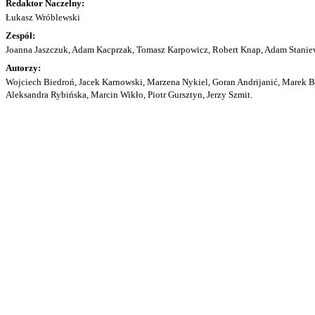
Redaktor Naczelny:
Łukasz Wróblewski
Zespół:
Joanna Jaszczuk, Adam Kacprzak, Tomasz Karpowicz, Robert Knap, Adam Staniew
Autorzy:
Wojciech Biedroń, Jacek Karnowski, Marzena Nykiel, Goran Andrijanić, Marek Bu
Aleksandra Rybińska, Marcin Wikło, Piotr Gursztyn, Jerzy Szmit.