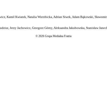
icz, Kamil Kwiatek, Natalia Wierzbicka, Adrian Siwek, Adam Bąkowski, Sławomir
dzisz, Jerzy Jachowicz, Grzegorz Górny, Aleksandra Jakubowska, Stanisław Janeck
© 2026 Grupa Medialna Fratria