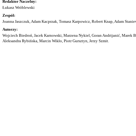
Redaktor Naczelny:
Łukasz Wróblewski
Zespół:
Joanna Jaszczuk, Adam Kacprzak, Tomasz Karpowicz, Robert Knap, Adam Staniew
Autorzy:
Wojciech Biedroń, Jacek Karnowski, Marzena Nykiel, Goran Andrijanić, Marek Bu
Aleksandra Rybińska, Marcin Wikło, Piotr Gursztyn, Jerzy Szmit.