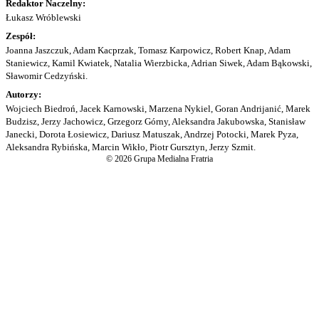
Redaktor Naczelny:
Łukasz Wróblewski
Zespół:
Joanna Jaszczuk, Adam Kacprzak, Tomasz Karpowicz, Robert Knap, Adam
Staniewicz, Kamil Kwiatek, Natalia Wierzbicka, Adrian Siwek, Adam Bąkowski,
Sławomir Cedzyński.
Autorzy:
Wojciech Biedroń, Jacek Karnowski, Marzena Nykiel, Goran Andrijanić, Marek
Budzisz, Jerzy Jachowicz, Grzegorz Górny, Aleksandra Jakubowska, Stanisław
Janecki, Dorota Łosiewicz, Dariusz Matuszak, Andrzej Potocki, Marek Pyza,
Aleksandra Rybińska, Marcin Wikło, Piotr Gursztyn, Jerzy Szmit.
© 2026 Grupa Medialna Fratria