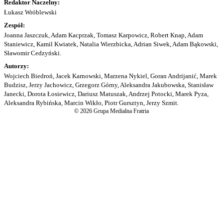
Redaktor Naczelny:
Łukasz Wróblewski
Zespół:
Joanna Jaszczuk, Adam Kacprzak, Tomasz Karpowicz, Robert Knap, Adam
Staniewicz, Kamil Kwiatek, Natalia Wierzbicka, Adrian Siwek, Adam Bąkowski,
Sławomir Cedzyński.
Autorzy:
Wojciech Biedroń, Jacek Karnowski, Marzena Nykiel, Goran Andrijanić, Marek
Budzisz, Jerzy Jachowicz, Grzegorz Górny, Aleksandra Jakubowska, Stanisław
Janecki, Dorota Łosiewicz, Dariusz Matuszak, Andrzej Potocki, Marek Pyza,
Aleksandra Rybińska, Marcin Wikło, Piotr Gursztyn, Jerzy Szmit.
© 2026 Grupa Medialna Fratria