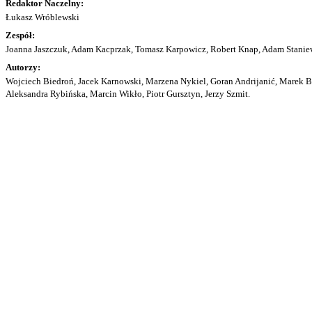
Redaktor Naczelny:
Łukasz Wróblewski
Zespół:
Joanna Jaszczuk, Adam Kacprzak, Tomasz Karpowicz, Robert Knap, Adam Staniew
Autorzy:
Wojciech Biedroń, Jacek Karnowski, Marzena Nykiel, Goran Andrijanić, Marek Bu
Aleksandra Rybińska, Marcin Wikło, Piotr Gursztyn, Jerzy Szmit.