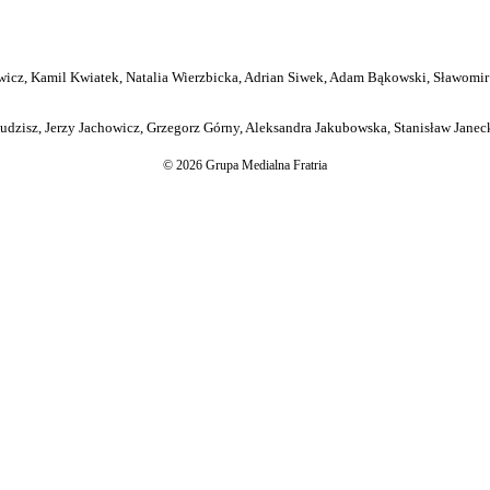
icz, Kamil Kwiatek, Natalia Wierzbicka, Adrian Siwek, Adam Bąkowski, Sławomir
dzisz, Jerzy Jachowicz, Grzegorz Górny, Aleksandra Jakubowska, Stanisław Janeck
© 2026 Grupa Medialna Fratria