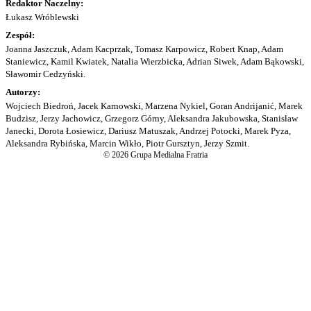
Redaktor Naczelny:
Łukasz Wróblewski
Zespół:
Joanna Jaszczuk, Adam Kacprzak, Tomasz Karpowicz, Robert Knap, Adam
Staniewicz, Kamil Kwiatek, Natalia Wierzbicka, Adrian Siwek, Adam Bąkowski,
Sławomir Cedzyński.
Autorzy:
Wojciech Biedroń, Jacek Karnowski, Marzena Nykiel, Goran Andrijanić, Marek
Budzisz, Jerzy Jachowicz, Grzegorz Górny, Aleksandra Jakubowska, Stanisław
Janecki, Dorota Łosiewicz, Dariusz Matuszak, Andrzej Potocki, Marek Pyza,
Aleksandra Rybińska, Marcin Wikło, Piotr Gursztyn, Jerzy Szmit.
© 2026 Grupa Medialna Fratria