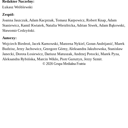
Redaktor Naczelny:
Łukasz Wróblewski
Zespół:
Joanna Jaszczuk, Adam Kacprzak, Tomasz Karpowicz, Robert Knap, Adam
Staniewicz, Kamil Kwiatek, Natalia Wierzbicka, Adrian Siwek, Adam Bąkowski,
Sławomir Cedzyński.
Autorzy:
Wojciech Biedroń, Jacek Karnowski, Marzena Nykiel, Goran Andrijanić, Marek
Budzisz, Jerzy Jachowicz, Grzegorz Górny, Aleksandra Jakubowska, Stanisław
Janecki, Dorota Łosiewicz, Dariusz Matuszak, Andrzej Potocki, Marek Pyza,
Aleksandra Rybińska, Marcin Wikło, Piotr Gursztyn, Jerzy Szmit.
© 2026 Grupa Medialna Fratria