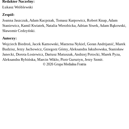
Redaktor Naczelny:
Łukasz Wróblewski
Zespół:
Joanna Jaszczuk, Adam Kacprzak, Tomasz Karpowicz, Robert Knap, Adam
Staniewicz, Kamil Kwiatek, Natalia Wierzbicka, Adrian Siwek, Adam Bąkowski,
Sławomir Cedzyński.
Autorzy:
Wojciech Biedroń, Jacek Karnowski, Marzena Nykiel, Goran Andrijanić, Marek
Budzisz, Jerzy Jachowicz, Grzegorz Górny, Aleksandra Jakubowska, Stanisław
Janecki, Dorota Łosiewicz, Dariusz Matuszak, Andrzej Potocki, Marek Pyza,
Aleksandra Rybińska, Marcin Wikło, Piotr Gursztyn, Jerzy Szmit.
© 2026 Grupa Medialna Fratria