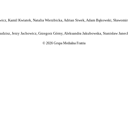
icz, Kamil Kwiatek, Natalia Wierzbicka, Adrian Siwek, Adam Bąkowski, Sławomir
dzisz, Jerzy Jachowicz, Grzegorz Górny, Aleksandra Jakubowska, Stanisław Janeck
© 2026 Grupa Medialna Fratria