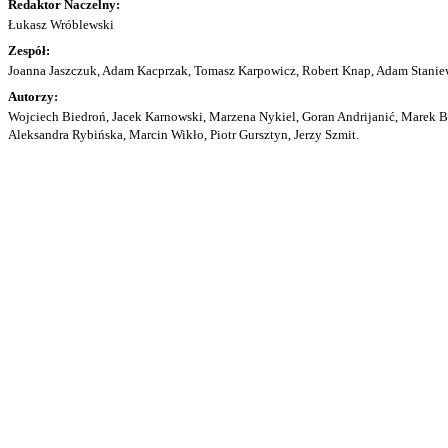
Redaktor Naczelny:
Łukasz Wróblewski
Zespół:
Joanna Jaszczuk, Adam Kacprzak, Tomasz Karpowicz, Robert Knap, Adam Staniew
Autorzy:
Wojciech Biedroń, Jacek Karnowski, Marzena Nykiel, Goran Andrijanić, Marek Bu
Aleksandra Rybińska, Marcin Wikło, Piotr Gursztyn, Jerzy Szmit.