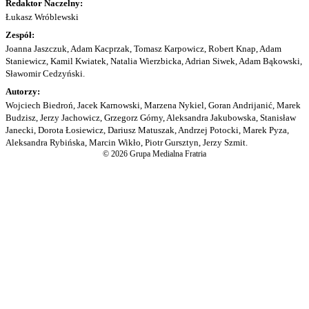
Redaktor Naczelny:
Łukasz Wróblewski
Zespół:
Joanna Jaszczuk, Adam Kacprzak, Tomasz Karpowicz, Robert Knap, Adam
Staniewicz, Kamil Kwiatek, Natalia Wierzbicka, Adrian Siwek, Adam Bąkowski,
Sławomir Cedzyński.
Autorzy:
Wojciech Biedroń, Jacek Karnowski, Marzena Nykiel, Goran Andrijanić, Marek
Budzisz, Jerzy Jachowicz, Grzegorz Górny, Aleksandra Jakubowska, Stanisław
Janecki, Dorota Łosiewicz, Dariusz Matuszak, Andrzej Potocki, Marek Pyza,
Aleksandra Rybińska, Marcin Wikło, Piotr Gursztyn, Jerzy Szmit.
© 2026 Grupa Medialna Fratria