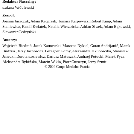
Redaktor Naczelny:
Łukasz Wróblewski
Zespół:
Joanna Jaszczuk, Adam Kacprzak, Tomasz Karpowicz, Robert Knap, Adam
Staniewicz, Kamil Kwiatek, Natalia Wierzbicka, Adrian Siwek, Adam Bąkowski,
Sławomir Cedzyński.
Autorzy:
Wojciech Biedroń, Jacek Karnowski, Marzena Nykiel, Goran Andrijanić, Marek
Budzisz, Jerzy Jachowicz, Grzegorz Górny, Aleksandra Jakubowska, Stanisław
Janecki, Dorota Łosiewicz, Dariusz Matuszak, Andrzej Potocki, Marek Pyza,
Aleksandra Rybińska, Marcin Wikło, Piotr Gursztyn, Jerzy Szmit.
© 2026 Grupa Medialna Fratria