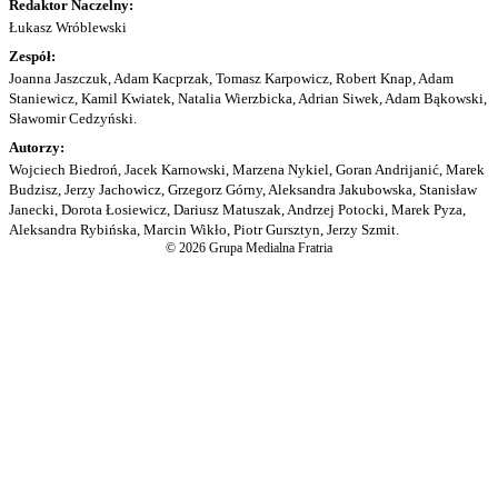
Redaktor Naczelny:
Łukasz Wróblewski
Zespół:
Joanna Jaszczuk, Adam Kacprzak, Tomasz Karpowicz, Robert Knap, Adam
Staniewicz, Kamil Kwiatek, Natalia Wierzbicka, Adrian Siwek, Adam Bąkowski,
Sławomir Cedzyński.
Autorzy:
Wojciech Biedroń, Jacek Karnowski, Marzena Nykiel, Goran Andrijanić, Marek
Budzisz, Jerzy Jachowicz, Grzegorz Górny, Aleksandra Jakubowska, Stanisław
Janecki, Dorota Łosiewicz, Dariusz Matuszak, Andrzej Potocki, Marek Pyza,
Aleksandra Rybińska, Marcin Wikło, Piotr Gursztyn, Jerzy Szmit.
© 2026 Grupa Medialna Fratria