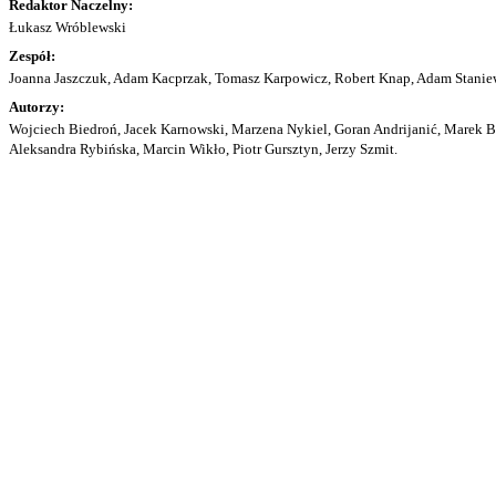
Redaktor Naczelny:
Łukasz Wróblewski
Zespół:
Joanna Jaszczuk, Adam Kacprzak, Tomasz Karpowicz, Robert Knap, Adam Staniew
Autorzy:
Wojciech Biedroń, Jacek Karnowski, Marzena Nykiel, Goran Andrijanić, Marek Bu
Aleksandra Rybińska, Marcin Wikło, Piotr Gursztyn, Jerzy Szmit.