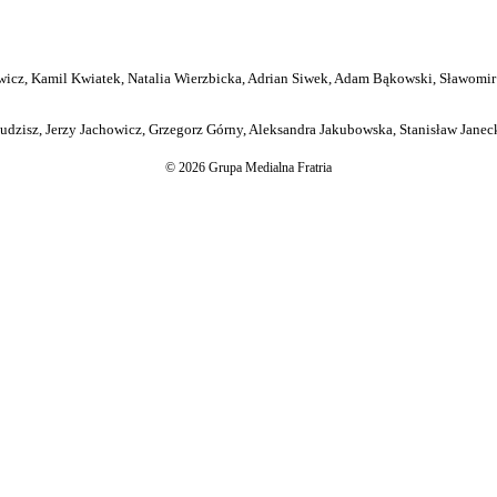
icz, Kamil Kwiatek, Natalia Wierzbicka, Adrian Siwek, Adam Bąkowski, Sławomir
dzisz, Jerzy Jachowicz, Grzegorz Górny, Aleksandra Jakubowska, Stanisław Janeck
© 2026 Grupa Medialna Fratria