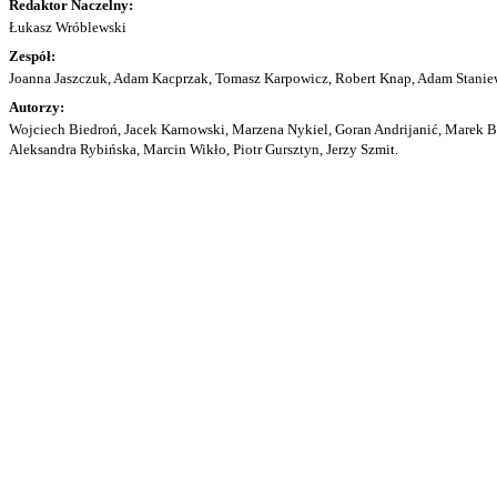
Redaktor Naczelny:
Łukasz Wróblewski
Zespół:
Joanna Jaszczuk, Adam Kacprzak, Tomasz Karpowicz, Robert Knap, Adam Staniew
Autorzy:
Wojciech Biedroń, Jacek Karnowski, Marzena Nykiel, Goran Andrijanić, Marek Bu
Aleksandra Rybińska, Marcin Wikło, Piotr Gursztyn, Jerzy Szmit.