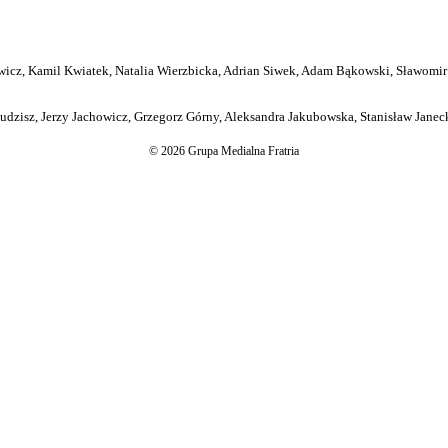
icz, Kamil Kwiatek, Natalia Wierzbicka, Adrian Siwek, Adam Bąkowski, Sławomir
dzisz, Jerzy Jachowicz, Grzegorz Górny, Aleksandra Jakubowska, Stanisław Janeck
© 2026 Grupa Medialna Fratria