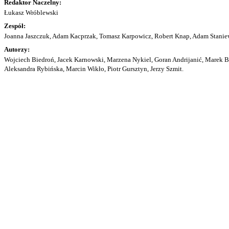
Redaktor Naczelny:
Łukasz Wróblewski
Zespół:
Joanna Jaszczuk, Adam Kacprzak, Tomasz Karpowicz, Robert Knap, Adam Staniew
Autorzy:
Wojciech Biedroń, Jacek Karnowski, Marzena Nykiel, Goran Andrijanić, Marek Bu
Aleksandra Rybińska, Marcin Wikło, Piotr Gursztyn, Jerzy Szmit.