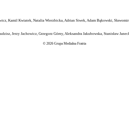
icz, Kamil Kwiatek, Natalia Wierzbicka, Adrian Siwek, Adam Bąkowski, Sławomir
dzisz, Jerzy Jachowicz, Grzegorz Górny, Aleksandra Jakubowska, Stanisław Janeck
© 2026 Grupa Medialna Fratria