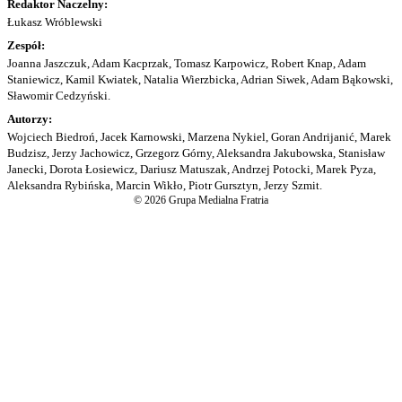
Redaktor Naczelny:
Łukasz Wróblewski
Zespół:
Joanna Jaszczuk, Adam Kacprzak, Tomasz Karpowicz, Robert Knap, Adam
Staniewicz, Kamil Kwiatek, Natalia Wierzbicka, Adrian Siwek, Adam Bąkowski,
Sławomir Cedzyński.
Autorzy:
Wojciech Biedroń, Jacek Karnowski, Marzena Nykiel, Goran Andrijanić, Marek
Budzisz, Jerzy Jachowicz, Grzegorz Górny, Aleksandra Jakubowska, Stanisław
Janecki, Dorota Łosiewicz, Dariusz Matuszak, Andrzej Potocki, Marek Pyza,
Aleksandra Rybińska, Marcin Wikło, Piotr Gursztyn, Jerzy Szmit.
© 2026 Grupa Medialna Fratria