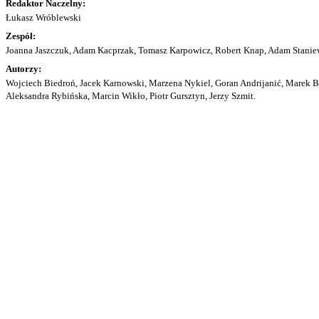
Redaktor Naczelny:
Łukasz Wróblewski
Zespół:
Joanna Jaszczuk, Adam Kacprzak, Tomasz Karpowicz, Robert Knap, Adam Staniew
Autorzy:
Wojciech Biedroń, Jacek Karnowski, Marzena Nykiel, Goran Andrijanić, Marek Bu
Aleksandra Rybińska, Marcin Wikło, Piotr Gursztyn, Jerzy Szmit.