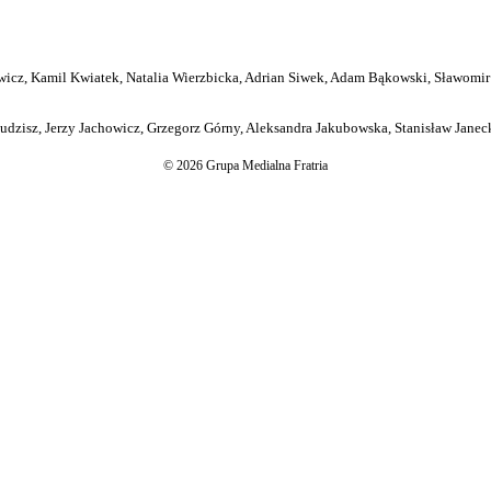
icz, Kamil Kwiatek, Natalia Wierzbicka, Adrian Siwek, Adam Bąkowski, Sławomir
dzisz, Jerzy Jachowicz, Grzegorz Górny, Aleksandra Jakubowska, Stanisław Janeck
© 2026 Grupa Medialna Fratria