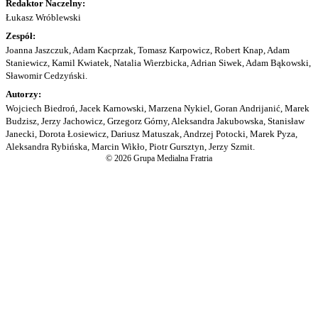
Redaktor Naczelny:
Łukasz Wróblewski
Zespół:
Joanna Jaszczuk, Adam Kacprzak, Tomasz Karpowicz, Robert Knap, Adam
Staniewicz, Kamil Kwiatek, Natalia Wierzbicka, Adrian Siwek, Adam Bąkowski,
Sławomir Cedzyński.
Autorzy:
Wojciech Biedroń, Jacek Karnowski, Marzena Nykiel, Goran Andrijanić, Marek
Budzisz, Jerzy Jachowicz, Grzegorz Górny, Aleksandra Jakubowska, Stanisław
Janecki, Dorota Łosiewicz, Dariusz Matuszak, Andrzej Potocki, Marek Pyza,
Aleksandra Rybińska, Marcin Wikło, Piotr Gursztyn, Jerzy Szmit.
© 2026 Grupa Medialna Fratria