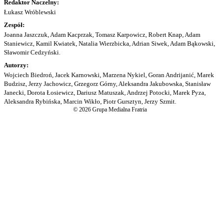
Redaktor Naczelny:
Łukasz Wróblewski
Zespół:
Joanna Jaszczuk, Adam Kacprzak, Tomasz Karpowicz, Robert Knap, Adam
Staniewicz, Kamil Kwiatek, Natalia Wierzbicka, Adrian Siwek, Adam Bąkowski,
Sławomir Cedzyński.
Autorzy:
Wojciech Biedroń, Jacek Karnowski, Marzena Nykiel, Goran Andrijanić, Marek
Budzisz, Jerzy Jachowicz, Grzegorz Górny, Aleksandra Jakubowska, Stanisław
Janecki, Dorota Łosiewicz, Dariusz Matuszak, Andrzej Potocki, Marek Pyza,
Aleksandra Rybińska, Marcin Wikło, Piotr Gursztyn, Jerzy Szmit.
© 2026 Grupa Medialna Fratria