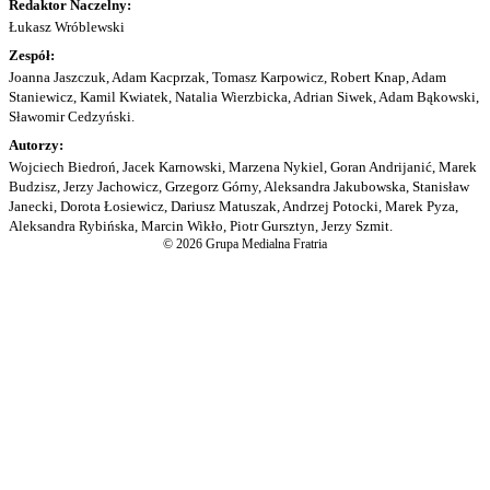
Redaktor Naczelny:
Łukasz Wróblewski
Zespół:
Joanna Jaszczuk, Adam Kacprzak, Tomasz Karpowicz, Robert Knap, Adam
Staniewicz, Kamil Kwiatek, Natalia Wierzbicka, Adrian Siwek, Adam Bąkowski,
Sławomir Cedzyński.
Autorzy:
Wojciech Biedroń, Jacek Karnowski, Marzena Nykiel, Goran Andrijanić, Marek
Budzisz, Jerzy Jachowicz, Grzegorz Górny, Aleksandra Jakubowska, Stanisław
Janecki, Dorota Łosiewicz, Dariusz Matuszak, Andrzej Potocki, Marek Pyza,
Aleksandra Rybińska, Marcin Wikło, Piotr Gursztyn, Jerzy Szmit.
© 2026 Grupa Medialna Fratria