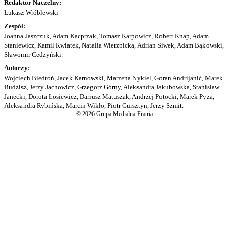
Redaktor Naczelny:
Łukasz Wróblewski
Zespół:
Joanna Jaszczuk, Adam Kacprzak, Tomasz Karpowicz, Robert Knap, Adam
Staniewicz, Kamil Kwiatek, Natalia Wierzbicka, Adrian Siwek, Adam Bąkowski,
Sławomir Cedzyński.
Autorzy:
Wojciech Biedroń, Jacek Karnowski, Marzena Nykiel, Goran Andrijanić, Marek
Budzisz, Jerzy Jachowicz, Grzegorz Górny, Aleksandra Jakubowska, Stanisław
Janecki, Dorota Łosiewicz, Dariusz Matuszak, Andrzej Potocki, Marek Pyza,
Aleksandra Rybińska, Marcin Wikło, Piotr Gursztyn, Jerzy Szmit.
© 2026 Grupa Medialna Fratria