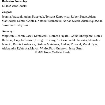
Redaktor Naczelny:
Łukasz Wróblewski
Zespół:
Joanna Jaszczuk, Adam Kacprzak, Tomasz Karpowicz, Robert Knap, Adam
Staniewicz, Kamil Kwiatek, Natalia Wierzbicka, Adrian Siwek, Adam Bąkowski,
Sławomir Cedzyński.
Autorzy:
Wojciech Biedroń, Jacek Karnowski, Marzena Nykiel, Goran Andrijanić, Marek
Budzisz, Jerzy Jachowicz, Grzegorz Górny, Aleksandra Jakubowska, Stanisław
Janecki, Dorota Łosiewicz, Dariusz Matuszak, Andrzej Potocki, Marek Pyza,
Aleksandra Rybińska, Marcin Wikło, Piotr Gursztyn, Jerzy Szmit.
© 2026 Grupa Medialna Fratria