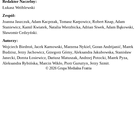
Redaktor Naczelny:
Łukasz Wróblewski
Zespół:
Joanna Jaszczuk, Adam Kacprzak, Tomasz Karpowicz, Robert Knap, Adam
Staniewicz, Kamil Kwiatek, Natalia Wierzbicka, Adrian Siwek, Adam Bąkowski,
Sławomir Cedzyński.
Autorzy:
Wojciech Biedroń, Jacek Karnowski, Marzena Nykiel, Goran Andrijanić, Marek
Budzisz, Jerzy Jachowicz, Grzegorz Górny, Aleksandra Jakubowska, Stanisław
Janecki, Dorota Łosiewicz, Dariusz Matuszak, Andrzej Potocki, Marek Pyza,
Aleksandra Rybińska, Marcin Wikło, Piotr Gursztyn, Jerzy Szmit.
© 2026 Grupa Medialna Fratria