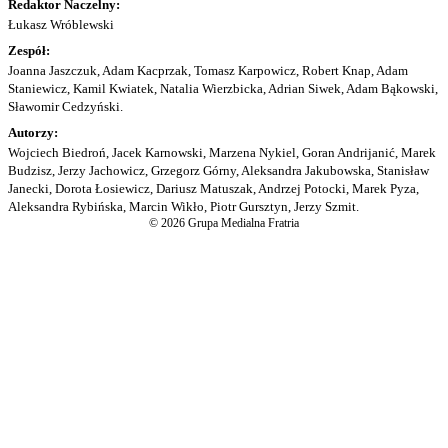
Redaktor Naczelny:
Łukasz Wróblewski
Zespół:
Joanna Jaszczuk, Adam Kacprzak, Tomasz Karpowicz, Robert Knap, Adam
Staniewicz, Kamil Kwiatek, Natalia Wierzbicka, Adrian Siwek, Adam Bąkowski,
Sławomir Cedzyński.
Autorzy:
Wojciech Biedroń, Jacek Karnowski, Marzena Nykiel, Goran Andrijanić, Marek
Budzisz, Jerzy Jachowicz, Grzegorz Górny, Aleksandra Jakubowska, Stanisław
Janecki, Dorota Łosiewicz, Dariusz Matuszak, Andrzej Potocki, Marek Pyza,
Aleksandra Rybińska, Marcin Wikło, Piotr Gursztyn, Jerzy Szmit.
© 2026 Grupa Medialna Fratria