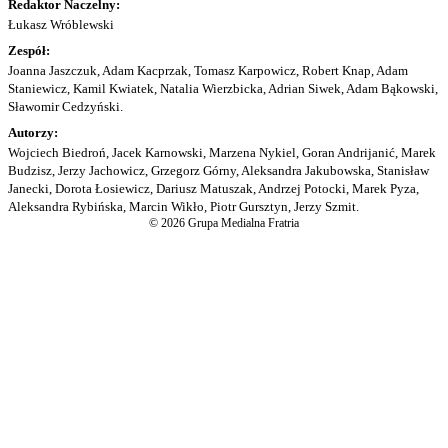
Redaktor Naczelny:
Łukasz Wróblewski
Zespół:
Joanna Jaszczuk, Adam Kacprzak, Tomasz Karpowicz, Robert Knap, Adam
Staniewicz, Kamil Kwiatek, Natalia Wierzbicka, Adrian Siwek, Adam Bąkowski,
Sławomir Cedzyński.
Autorzy:
Wojciech Biedroń, Jacek Karnowski, Marzena Nykiel, Goran Andrijanić, Marek
Budzisz, Jerzy Jachowicz, Grzegorz Górny, Aleksandra Jakubowska, Stanisław
Janecki, Dorota Łosiewicz, Dariusz Matuszak, Andrzej Potocki, Marek Pyza,
Aleksandra Rybińska, Marcin Wikło, Piotr Gursztyn, Jerzy Szmit.
© 2026 Grupa Medialna Fratria