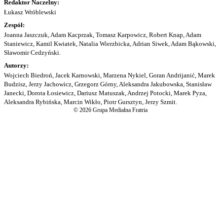
Redaktor Naczelny:
Łukasz Wróblewski
Zespół:
Joanna Jaszczuk, Adam Kacprzak, Tomasz Karpowicz, Robert Knap, Adam
Staniewicz, Kamil Kwiatek, Natalia Wierzbicka, Adrian Siwek, Adam Bąkowski,
Sławomir Cedzyński.
Autorzy:
Wojciech Biedroń, Jacek Karnowski, Marzena Nykiel, Goran Andrijanić, Marek
Budzisz, Jerzy Jachowicz, Grzegorz Górny, Aleksandra Jakubowska, Stanisław
Janecki, Dorota Łosiewicz, Dariusz Matuszak, Andrzej Potocki, Marek Pyza,
Aleksandra Rybińska, Marcin Wikło, Piotr Gursztyn, Jerzy Szmit.
© 2026 Grupa Medialna Fratria