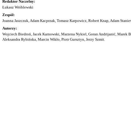
Redaktor Naczelny:
Łukasz Wróblewski
Zespół:
Joanna Jaszczuk, Adam Kacprzak, Tomasz Karpowicz, Robert Knap, Adam Staniew
Autorzy:
Wojciech Biedroń, Jacek Karnowski, Marzena Nykiel, Goran Andrijanić, Marek Bu
Aleksandra Rybińska, Marcin Wikło, Piotr Gursztyn, Jerzy Szmit.