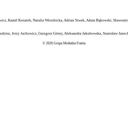
icz, Kamil Kwiatek, Natalia Wierzbicka, Adrian Siwek, Adam Bąkowski, Sławomir
dzisz, Jerzy Jachowicz, Grzegorz Górny, Aleksandra Jakubowska, Stanisław Janeck
© 2026 Grupa Medialna Fratria