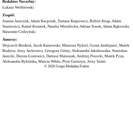
Redaktor Naczelny:
Łukasz Wróblewski
Zespół:
Joanna Jaszczuk, Adam Kacprzak, Tomasz Karpowicz, Robert Knap, Adam
Staniewicz, Kamil Kwiatek, Natalia Wierzbicka, Adrian Siwek, Adam Bąkowski,
Sławomir Cedzyński.
Autorzy:
Wojciech Biedroń, Jacek Karnowski, Marzena Nykiel, Goran Andrijanić, Marek
Budzisz, Jerzy Jachowicz, Grzegorz Górny, Aleksandra Jakubowska, Stanisław
Janecki, Dorota Łosiewicz, Dariusz Matuszak, Andrzej Potocki, Marek Pyza,
Aleksandra Rybińska, Marcin Wikło, Piotr Gursztyn, Jerzy Szmit.
© 2026 Grupa Medialna Fratria