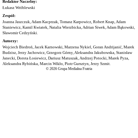
Redaktor Naczelny:
Łukasz Wróblewski
Zespół:
Joanna Jaszczuk, Adam Kacprzak, Tomasz Karpowicz, Robert Knap, Adam
Staniewicz, Kamil Kwiatek, Natalia Wierzbicka, Adrian Siwek, Adam Bąkowski,
Sławomir Cedzyński.
Autorzy:
Wojciech Biedroń, Jacek Karnowski, Marzena Nykiel, Goran Andrijanić, Marek
Budzisz, Jerzy Jachowicz, Grzegorz Górny, Aleksandra Jakubowska, Stanisław
Janecki, Dorota Łosiewicz, Dariusz Matuszak, Andrzej Potocki, Marek Pyza,
Aleksandra Rybińska, Marcin Wikło, Piotr Gursztyn, Jerzy Szmit.
© 2026 Grupa Medialna Fratria