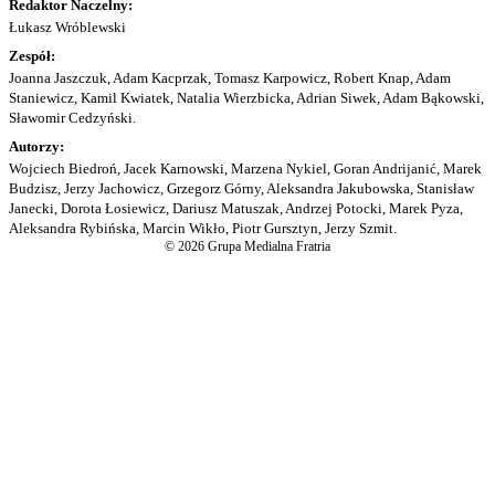
Redaktor Naczelny:
Łukasz Wróblewski
Zespół:
Joanna Jaszczuk, Adam Kacprzak, Tomasz Karpowicz, Robert Knap, Adam
Staniewicz, Kamil Kwiatek, Natalia Wierzbicka, Adrian Siwek, Adam Bąkowski,
Sławomir Cedzyński.
Autorzy:
Wojciech Biedroń, Jacek Karnowski, Marzena Nykiel, Goran Andrijanić, Marek
Budzisz, Jerzy Jachowicz, Grzegorz Górny, Aleksandra Jakubowska, Stanisław
Janecki, Dorota Łosiewicz, Dariusz Matuszak, Andrzej Potocki, Marek Pyza,
Aleksandra Rybińska, Marcin Wikło, Piotr Gursztyn, Jerzy Szmit.
© 2026 Grupa Medialna Fratria