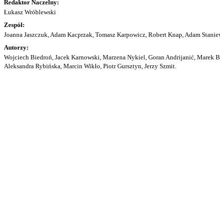
Redaktor Naczelny:
Łukasz Wróblewski
Zespół:
Joanna Jaszczuk, Adam Kacprzak, Tomasz Karpowicz, Robert Knap, Adam Staniew
Autorzy:
Wojciech Biedroń, Jacek Karnowski, Marzena Nykiel, Goran Andrijanić, Marek Bu
Aleksandra Rybińska, Marcin Wikło, Piotr Gursztyn, Jerzy Szmit.