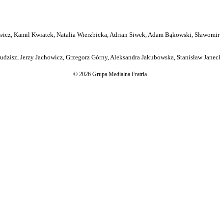
icz, Kamil Kwiatek, Natalia Wierzbicka, Adrian Siwek, Adam Bąkowski, Sławomir
dzisz, Jerzy Jachowicz, Grzegorz Górny, Aleksandra Jakubowska, Stanisław Janeck
© 2026 Grupa Medialna Fratria